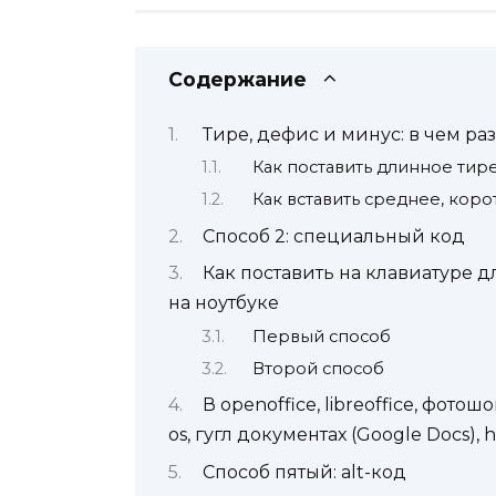
Содержание
Тире, дефис и минус: в чем р
Как поставить длинное тире
Как вставить среднее, кор
Способ 2: специальный код
Как поставить на клавиатуре 
на ноутбуке
Первый способ
Второй способ
В openoffice, libreoffice, фото
os, гугл документах (Google Docs), 
Способ пятый: alt-код