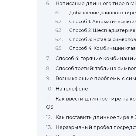
Написание длинного тире в Mi
Добавление длинного тире
Способ 1: Автоматическая 
Способ 2: Шестнадцатерич
Способ 3: Вставка символо
Способ 4: Комбинации кла
Способ 4: горячие комбинаци
Способ третий: таблица симво
Возникающие проблемы с си
На телефоне
Как ввести длинное тире на 
OS
Как поставить длинное тире в
Неразрывный пробел посредс