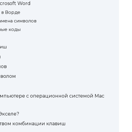
crosoft Word
 в Ворде
замена символов
ные коды
в
виш
и
лов
мволом
компьютере с операционной системой Mac
 Экселе?
твом комбинации клавиш