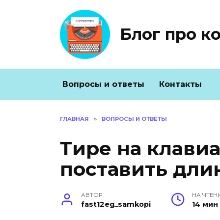
Перейти
к
содержанию
Блог про к
Вопросы и ответы
Контакты
ГЛАВНАЯ
»
ВОПРОСЫ И ОТВЕТЫ
Тире на клавиа
поставить дли
АВТОР
НА ЧТЕН
fast12eg_samkopi
14 мин