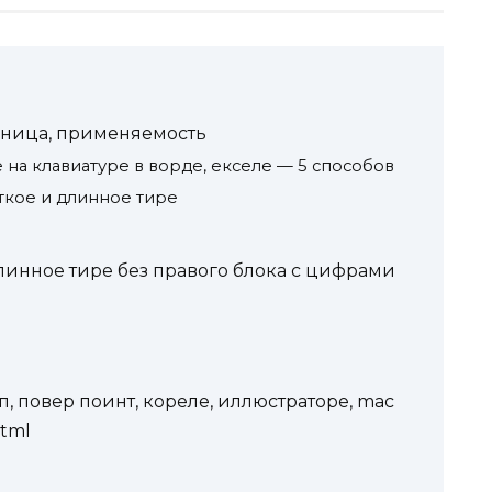
азница, применяемость
 на клавиатуре в ворде, екселе — 5 способов
откое и длинное тире
длинное тире без правого блока с цифрами
шоп, повер поинт, кореле, иллюстраторе, mac
html