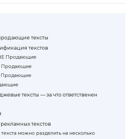
продающие тексты
сификация текстов
 НЕ Продающие
НЕ Продающие
но Продающие
одающие
евые тексты — за что ответственен
в
рекламных текстов
 текста можно разделить на несколько