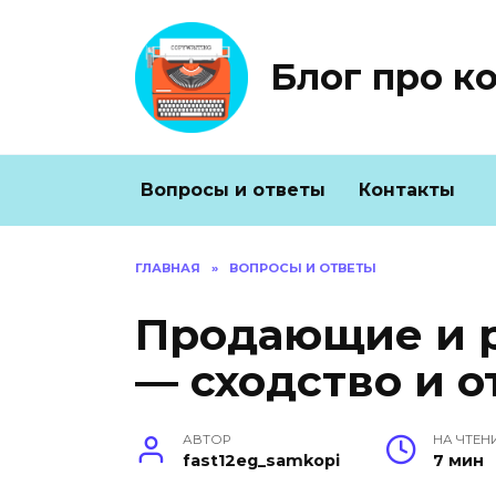
Перейти
к
содержанию
Блог про к
Вопросы и ответы
Контакты
ГЛАВНАЯ
»
ВОПРОСЫ И ОТВЕТЫ
Продающие и 
— сходство и 
АВТОР
НА ЧТЕН
fast12eg_samkopi
7 мин